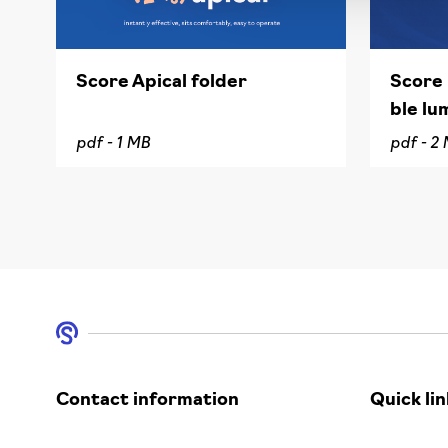
Score Apical folder
Score 
ble lu
pdf -
1 MB
pdf -
2 
Contact information
Quick lin