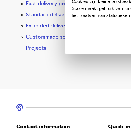
Cookies zijn kleine tekstbes
Fast delivery programme
your Scor
Score maakt gebruik van func
Standard delivery programme
het plaatsen van statistieke
informati
Extended delivery programme
Custommade solutions /
Projects
Contact information
Quick lin