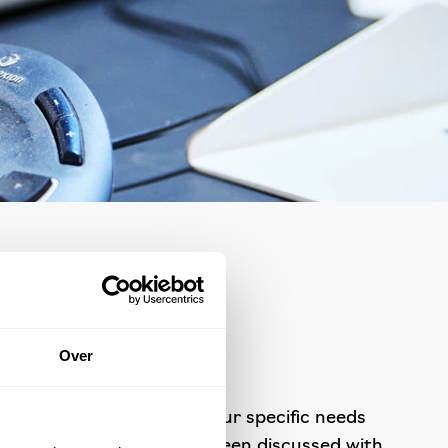
Over
together to understand your specific needs
ent after all details have been discussed with