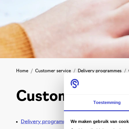
Home
Customer service
Delivery programmes
Custommade sol
Toestemming
For Cust
We maken gebruik van cook
Delivery programmes
and requi